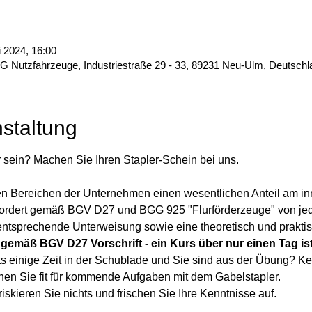
i 2024, 16:00
Nutzfahrzeuge, Industriestraße 29 - 33, 89231 Neu-Ulm, Deutschl
staltung
 sein? Machen Sie Ihren Stapler-Schein bei uns.
en Bereichen der Unternehmen einen wesentlichen Anteil am inn
fordert gemäß BGV D27 und BGG 925 "Flurförderzeuge" von jed
 entsprechende Unterweisung sowie eine theoretisch und prakti
 gemäß BGV D27 Vorschrift - ein Kurs über nur einen Tag ist
eits einige Zeit in der Schublade und Sie sind aus der Übung? K
en Sie fit für kommende Aufgaben mit dem Gabelstapler.
 riskieren Sie nichts und frischen Sie Ihre Kenntnisse auf.