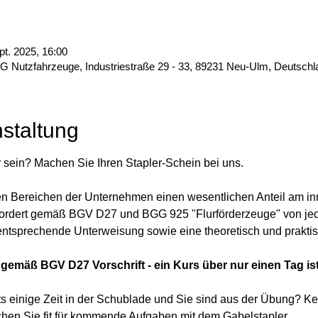
pt. 2025, 16:00
Nutzfahrzeuge, Industriestraße 29 - 33, 89231 Neu-Ulm, Deutschl
staltung
 sein? Machen Sie Ihren Stapler-Schein bei uns.
en Bereichen der Unternehmen einen wesentlichen Anteil am inn
fordert gemäß BGV D27 und BGG 925 "Flurförderzeuge" von jed
 entsprechende Unterweisung sowie eine theoretisch und prakti
 gemäß BGV D27 Vorschrift - ein Kurs über nur einen Tag ist
eits einige Zeit in der Schublade und Sie sind aus der Übung? K
hen Sie fit für kommende Aufgaben mit dem Gabelstapler.