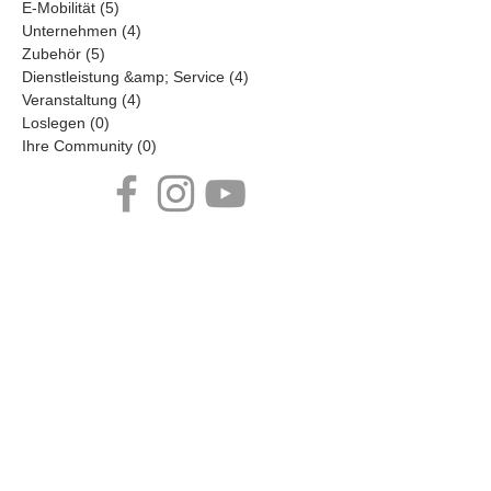
Unimog
(15)
15 Beiträge
Stapler- &amp; Lagertechnik
(10)
10 Beiträge
E-Mobilität
(5)
5 Beiträge
Unternehmen
(4)
4 Beiträge
Zubehör
(5)
5 Beiträge
Dienstleistung &amp; Service
(4)
4 Beiträge
Veranstaltung
(4)
4 Beiträge
Loslegen
(0)
0 Beiträge
Ihre Community
(0)
0 Beiträge