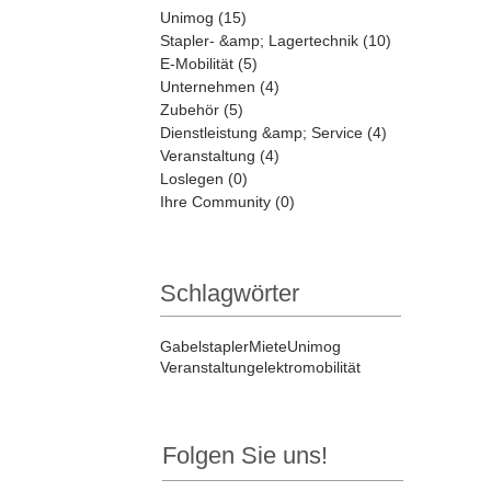
Unimog
(15)
15 Beiträge
Stapler- &amp; Lagertechnik
(10)
10 Beiträge
E-Mobilität
(5)
5 Beiträge
Unternehmen
(4)
4 Beiträge
Zubehör
(5)
5 Beiträge
Dienstleistung &amp; Service
(4)
4 Beiträge
Veranstaltung
(4)
4 Beiträge
Loslegen
(0)
0 Beiträge
Ihre Community
(0)
0 Beiträge
Schlagwörter
Gabelstapler
Miete
Unimog
Veranstaltung
elektromobilität
Folgen Sie uns!