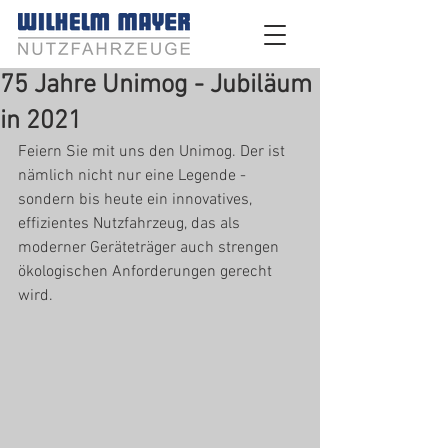
75 Jahre Unimog - Jubiläum
in 2021
Feiern Sie mit uns den Unimog. Der ist 
nämlich nicht nur eine Legende - 
sondern bis heute ein innovatives, 
effizientes Nutzfahrzeug, das als 
moderner Geräteträger auch strengen 
ökologischen Anforderungen gerecht 
wird.