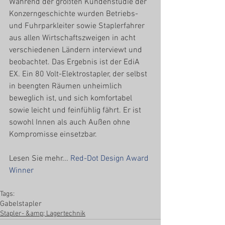
Während der größten Kundenstudie der 
Konzerngeschichte wurden Betriebs- 
und Fuhrparkleiter sowie Staplerfahrer 
aus allen Wirtschaftszweigen in acht 
verschiedenen Ländern interviewt und 
beobachtet. Das Ergebnis ist der EdiA 
EX. Ein 80 Volt-Elektrostapler, der selbst 
in beengten Räumen unheimlich 
beweglich ist, und sich komfortabel 
sowie leicht und feinfühlig fährt. Er ist 
sowohl Innen als auch Außen ohne 
Kompromisse einsetzbar.
Lesen Sie mehr... 
Red-Dot Design Award 
Winner
Tags:
Gabelstapler
Stapler- &amp; Lagertechnik