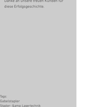
Danke an unsere treuen Kunden für 
diese Erfolgsgeschichte.
Tags:
Gabelstapler
Stapler- &amp; Lagertechnik